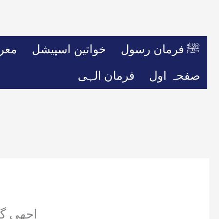
ﷺ فرمان رسول
خواتین اسپیشل
معر
صفحہ اول
فرمان الہی
اچھی گ