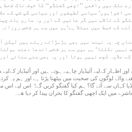
رے ملک میں واقعی ’’اچھی گفتگو‘‘ کا خوف ناک قحط ہ
ی افواہوں‘ سیاسی لطیفوں اور سیاسی گپ شپ کے علا
گو کے تالاب میں گر جائیں گے اور وہ ساری بات چی
نے کے خبط میں مبتلا ہے‘ہم میں سے ہر شخص روزانہ 
ناں چہ یہ نیند میں بھی بڑبڑاتے رہتے ہیں لیکن آپ
 نہیں نکلتا‘ ہم میں سے ہر شخص اندھا دھند بولنا
ور اظہار کےلیے آئیڈیاز چاہیے ہوتے ہیں اور آئیڈیاز کےلیے 
نے والے لوگوں کی صحبت میں بیٹھنا پڑتا ہے اور ہم یہ کرتے 
ئیڈیا کہاں سے آئے گا؟ ہم کیا گفتگو کریں گے! اس لیے اس 
رے میں ایک اچھی گفتگو کا بحران پیدا کر دیا ھے۔