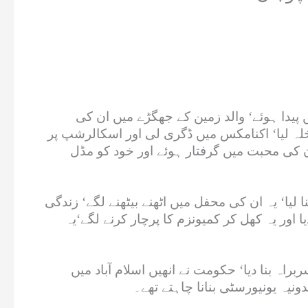
پیدا ہوئے‘ والد زمین کے جھگڑے میں ان کی
ی کالج میں داخلہ لیا‘ اکنامکس میں ڈگری لی اور اسکالرشپ پر
ن کی محبت میں گرفتار ہوئے اور خود کو مڈل
 لیا‘ یہ ان کی محفل میں اٹھنے بیٹھنے لگے‘ زندگی
ور یہ کھل کر کمیونزم کا پرچار کرنے لگے‘یہ
ن کا سربراہ بنا دیا‘ حکومت نے انھیں اسلام آباد میں
ونیہ یونیورسٹی بنانا چاہتے تھے۔