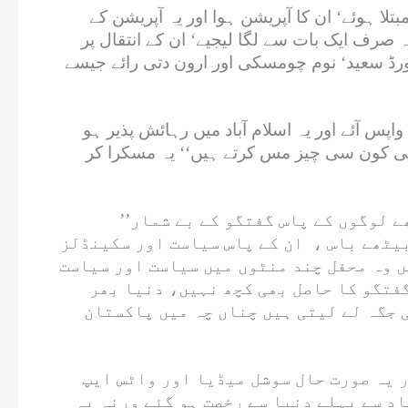
لا ہوئے‘ ان کا آپریشن ہوا اور یہ آپریشن کے
ا اندازہ صرف ایک بات سے لگا لیجیے‘ ان کے انتقال پر
ورڈ سعید‘ نوم چومسکی اور ارون دتی رائے جیسے
واقعہ سنانے کےلیے لکھا‘ اقبال احمد صاحب 40 سال بعد پاکستان واپس آئے اور یہ اسلام آباد میں رہائش پذیر ہو
 کی کون سی چیز مس کرتے ہیں‘‘ یہ مسکرا کر
’’اچھی گفتگو‘‘ پوچھنے والے نے حیرت سے عرض کیا ’’کیا مطلب‘‘ یہ بولے ’’دنیا جہاں میں پڑھے لکھے لوگوں کے پاس گفتگو کے بے شمار
بیٹھے باس ، ان کے پاس سیاست اور سکینڈلز
ں وہ محفل چند منٹوں میں سیاست اور سیاست
گفتگو کا حاصل بھی کچھ نہیں، دنیا بھر
 جگہ لے لیتی ہیں چناں چہ میں پاکستان
 تھا اور یہ صورت حال سوشل میڈیا اور واٹس ایپ
اد سے پہلے دنیا سے رخصت ہو گئے ورنہ یہ