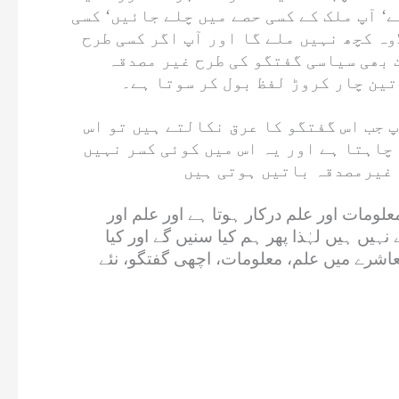
ے‘ آپ ملک کے کسی حصے میں چلے جائیں‘ کسی
وہ کچھ نہیں ملے گا اور آپ اگر کسی طرح
ت بھی سیاسی گفتگو کی طرح غیر مصدقہ
تین چار کروڑ لفظ بول کر سوتا ہے۔
 جب اس گفتگو کا عرق نکالتے ہیں تو اس
 چاہتا ہے اور یہ اس میں کوئی کسر نہیں
معلومات اور علم درکار ہوتا ہے اور علم اور
نہیں ہیں لہٰذا پھر ہم کیا سنیں گے اور کیا
معاشرے میں علم، معلومات، اچھی گفتگو، نئے