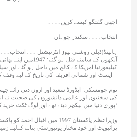
اچھی گفتگو کیسے کریں۔۔۔۔
انتخاب۔۔۔۔سکندر چوہان
ہالینڈ(ڈیلی روشنی نیوز انٹرنیشنل ۔۔۔انتخاب۔۔۔س
آنکھوں کے سامنے ق
کیلیفورنیا امریکا کے کالج میں داخل ہو گئے اور
ایسٹ اور شمالی افریقہ کی تاریخ کے لیے وقف کر دیا‘
نوم چومسکی‘ ایڈورڈ سعید اور ارون دتی رائے جیسے د
کی سختیوں اور عالمی دانشوروں کی صحبت نے انھیں
پوری دنیا میں لیکچر دیتے تھے اور لوگ ٹکٹ خرید کر ان کا لیکچر سنتے تھے‘ بڑے بڑے دانشور ان سے متاثر تھے‘
وزیراعظم پاکستان 1997 میں اقب
پرائیویٹ اور خود مختار یونیورسٹی بنانے کےلیے زمی