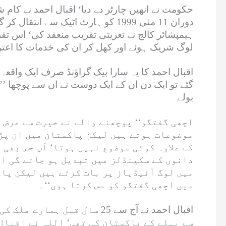
حکومت نے انھیں چارٹر دے دیا‘ اقبال احمد نے کام 
دوران 11 مئی 1999 کو ہارٹ اٹیک سے
ہیمپشائر کالج نے تعزیتی تقریب منعقد کی‘ اس تق
لوگ شریک ہوئے اور کھل کر ان کی خدمات کا اعتر
گئے تو ایک دن ان کے ایک دوست نے ان سے پوچھا 
بولے
موضوعات ہوتے ہیں لیکن پاکستان میں ان پڑھ
کے علاوہ کوئی موضوع نہیں ہوتا‘ آپ جس بھی
دانوں کے سکینڈلز میں تبدیل ہو جائے گی او
میں لوگ آئیڈیاز پر بات کرتے ہیں لیکن پاک
میں اچھی گفتگو کو مس کرتا ہوں‘‘۔
اقبال احمد نے آج سے 25 سال
سے پہلے کے پاکستان کی تھی‘ اللہ نے اقبال