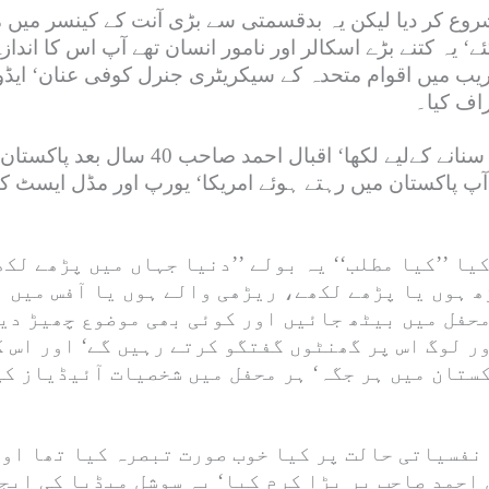
شروع کر دیا لیکن یہ بدقسمتی سے بڑی آنت کے کینسر میں مبت
 انتقال کر گئے‘ یہ کتنے بڑے اسکالر اور نامور انسان تھے آپ اس ک
ریب میں اقوام متحدہ کے سیکریٹری جنرل کوفی عنان‘ ایڈ
اف کیا۔
اقبال احمد کا یہ سارا بیک گراؤنڈ صرف ایک 
’’آپ پاکستان میں رہتے ہوئے امریکا‘ یورپ اور مڈل ایسٹ
 ہوں یا پڑھے لکھے، ریڑھی والے ہوں یا آفس میں 
 محفل میں بیٹھ جائیں اور کوئی بھی موضوع چھیڑ دی
ر لوگ اس پر گھنٹوں گفتگو کرتے رہیں گے‘ اور اس 
ستان میں ہر جگہ‘ ہر محفل میں شخصیات آئیڈیاز کی
 قبل ہمارے ملک کی نفسیاتی حالت پر کیا خوب صورت تبصرہ کیا
 احمد صاحب پر بڑا کرم کیا‘ یہ سوشل میڈیا کی ایج