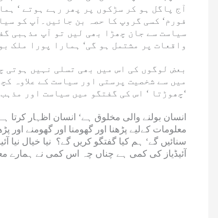
آج پاگل ہو کر سڑکوں پر پھر رہے ہوتے ‘ ہما
فورم‘ کسی گروپ کا حصہ بن جائیں۔آپ کو سیاس
سیاست سے جان چھڑا بھی لیں تو آپ مذہبی گفت
واقعات پر مشتمل ہو گی‘ ہمارا پورا ملک بول
بعض لوگوں کی اس میں بھی تسلی نہیں ہوتی چ
میں سے شخصیت پرستی اور سیاست کے علاوہ کچھ
چھوڑتا ‘ اس کی گفتگو میں سیاست اور مذہب کے علاوہ کچھ نہیں ہوتا اور یہ بھی سنی سنائی اور غیرمصدقہ باتیں ہوتی ہیں‘
انسان بولنے والی مخلوق ہے‘ انسان اظہار کرتا ہے ا
معلومات کےلیے پڑھنا اور گھومنا اور گھومنے اور پڑھ
سنائیں گے‘ ہم کیا گفتگو کریں گے؟ نیا خیال نیا آ
آئیڈیاز کی کمی ہے چناں چہ اس کمی نے ہمارے معاش