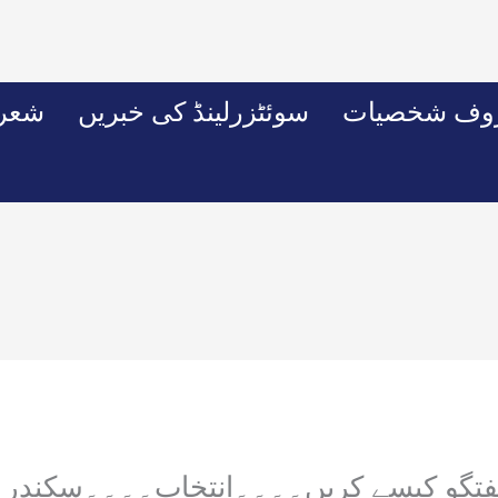
وف شخصیات
سوئٹزرلینڈ کی خبریں
شعرو
فتگو کیسے کریں۔۔۔۔انتخاب۔۔۔۔سکندر 