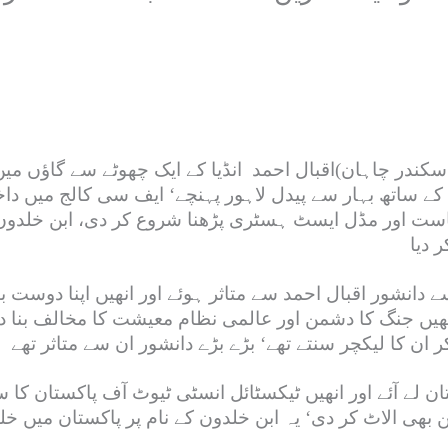
کندر چاہان)اقبال احمد انڈیا کے ایک چھوٹے سے گاؤں میں 
تل ہو گئے‘ 1947میں اپنے بھائی کے ساتھ بہار سے پیدل لاہور پہنچے‘ ایف س
 سیاست اور مڈل ایسٹ ہسٹری پڑھنا شروع کر دی، ابن خلدو
انشور اقبال احمد سے متاثر ہوئے اور انھیں اپنا دوست بنا
 جنگ کا دشمن اور عالمی نظام معیشت کا مخالف بنا دیا ا
ال احمد کو پاکستان لے آئے اور انھیں ٹیکسٹائل انسٹی ٹیوٹ آف پاکستا
ن بھی الاٹ کر دی‘ یہ ابن خلدون کے نام پر پاکستان میں خلد