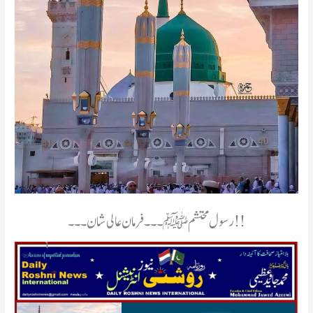
رسول محتشمﷺ۔۔۔فرمان عالی شان ۔۔۔!!