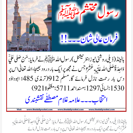
ہالینڈ(ڈیلی روشنی نیوز انٹر نیشنل) ‏‏رسول الله ﷺ نے فرمایا:‏مَنْ صَلَّى عَلَيَّ وَاحِدَةً صَلَّى الله عَلَيْهِ
عَشْرًا‏جس نے مجھ پر ایک بار درود بھیجا، الله تعالیٰ اس پر دس بار رحمت نازل فرمائے