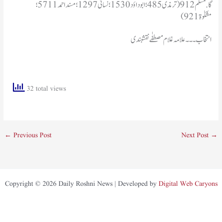
گا.‏مسلم 912(ترمذی 485؛ ابوداؤد 1530؛ نسائی 1297؛ مسند احمد 5711؛
مشکوٰۃ 921)
انتخاب۔۔۔ علامہ غلام مصطفٰےنقشبندی
32 total views
←
Previous Post
Next Post
→
Copyright © 2026 Daily Roshni News | Developed by
Digital Web Caryons