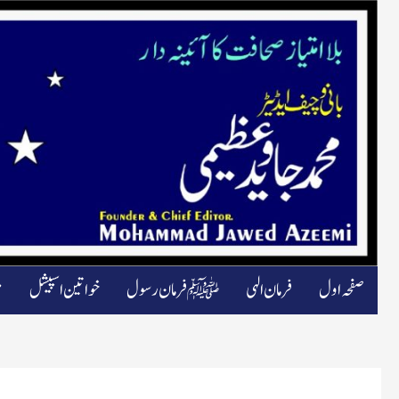
صفحہ اول
فرمان الہی
ﷺ فرمان رسول
خواتین اسپیشل
م