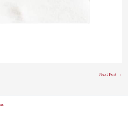
Next Post
→
ns