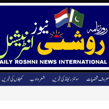
عروف شخصیات
سوئٹزرلینڈ کی خبریں
شعرو ادب
کھیلوں کی خبریں