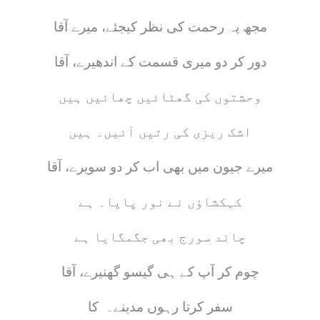
مجھ پہ رحمت کی نظر کیجئے، میرے آقا
دور کر دو میری قسمت کے اندھیرے، آقا
وحشتوں کی گھٹائیں چھائیں ہیں
اشک ریزی کی رتیں آئیں۔ ہیں
میرے جیون میں بھی اب کر دو سویرے، آقا
کہکشاؤں نے نور پایا۔ ہے
چاند سورج بھی جگمگایا ہے
چوم کر آپ کے ہی گیسو گھنیرے، آقا
سفر کرتا رہوں مدینے۔ کا