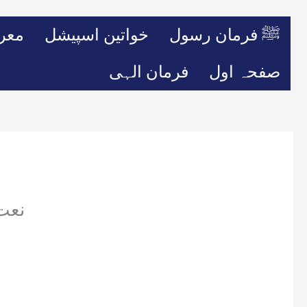
ﷺ فرمان رسول
خواتین اسپیشل
معر
صفحہ اول
فرمان الہی
نعت