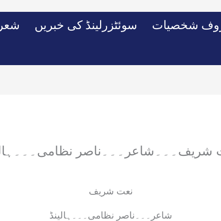
وف شخصیات
سوئٹزرلینڈ کی خبریں
شعرو
 شریف۔۔۔شاعر۔۔۔ناصر نظامی۔۔۔ہالی
نعت شریف
شاعر۔۔۔ناصر نظامی۔۔۔ہالینڈ