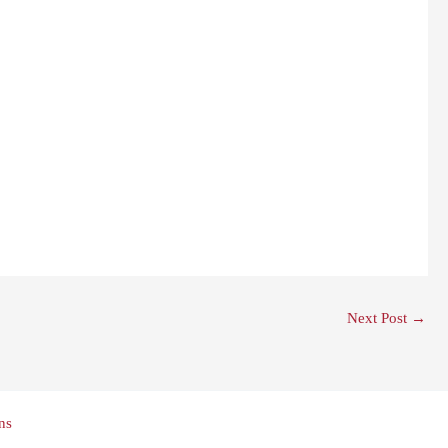
Next Post
→
ns